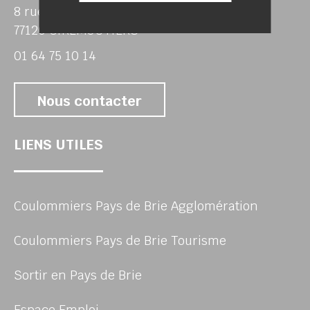
8 rue de Corbeville
77120 GIREMOUTIERS
01 64 75 10 14
Nous contacter
LIENS UTILES
Coulommiers Pays de Brie Agglomération
Coulommiers Pays de Brie Tourisme
Sortir en Pays de Brie
Espace Emploi