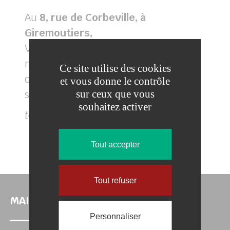
Au
8, rue de Corbeville, à
Giremoutiers,
Votre Mairie est ouverte le lundi
matin de 8h00 à 12h00.
Ce site utilise des cookies
ou sur rendez-vous du mardi au
et vous donne le contrôle
samedi
sur ceux que vous
souhaitez activer
téléphone :
01 64 75 10 14
Tout accepter
(s’ouvrira
Contactez le secrétariat
Tout refuser
MAIRIE DE GIREMOUTIERS
Personnaliser