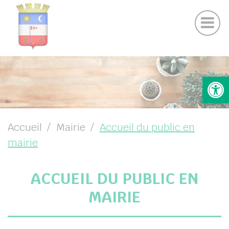
Actu
Panneau de gestion des cookies
Contactez nous
numéro d’urgence
UBMENU ( MAIRIE )
Ouv
UBMENU ( SERVICES )
UBMENU ( VIE LOCALE )
UBMENU ( NOTRE COMMUNE )
Accueil
Mairie
Accueil du public en
mairie
ACCUEIL DU PUBLIC EN
MAIRIE