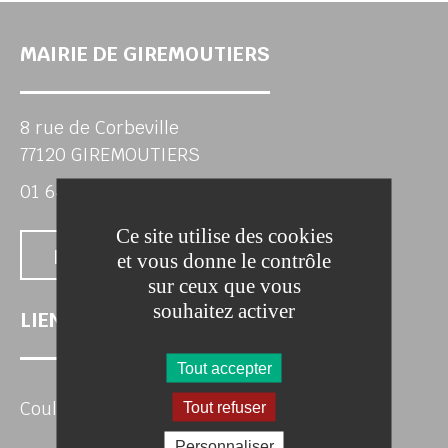
chercher
MAIRIE DE GIREMOUTIERS
8 rue de Corbeville
77120 GIREMOUTIERS
01 64 75 10 14
Ce site utilise des cookies
Nous contacter
et vous donne le contrôle
sur ceux que vous
souhaitez activer
LIENS UTILES
Tout accepter
Coulommiers Pays de Brie Agglomération
Tout refuser
Personnaliser