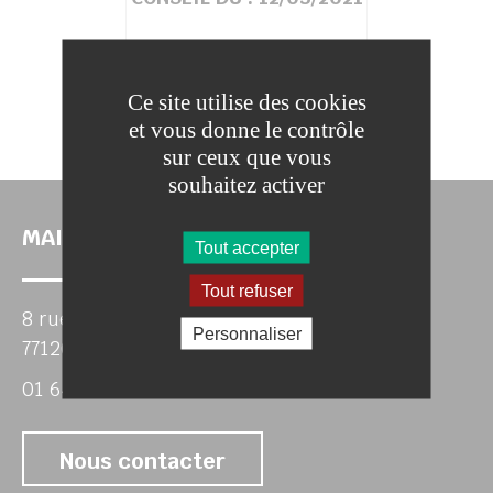
Ce site utilise des cookies
et vous donne le contrôle
sur ceux que vous
souhaitez activer
MAIRIE DE GIREMOUTIERS
Tout accepter
Tout refuser
8 rue de Corbeville
Personnaliser
77120 GIREMOUTIERS
01 64 75 10 14
Nous contacter